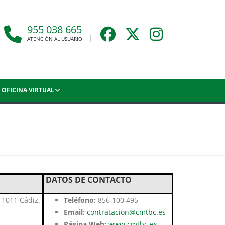
955 038 665
ATENCIÓN AL USUARIO
OFICINA VIRTUAL
DATOS DE CONTACTO
 11011 Cádiz.
Teléfono:
856 100 495
Email:
contratacion@cmtbc.es
Página Web:
www.cmtbc.es